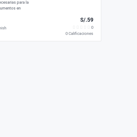
ecesarias para la
cumentos en
S/.59
0
nish
0 Calificaciones